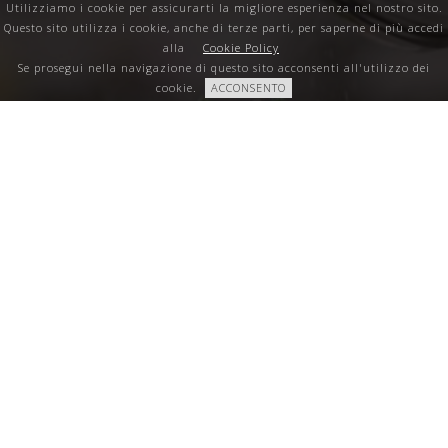
Utilizziamo i cookie per assicurarti la migliore esperienza nel nostro sito.
Questo sito utilizza i cookie, anche di terze parti, per saperne di più accedi
alla
Cookie Policy
Se prosegui nella navigazione di questo sito acconsenti all'utilizzo dei
cookie.
ACCONSENTO