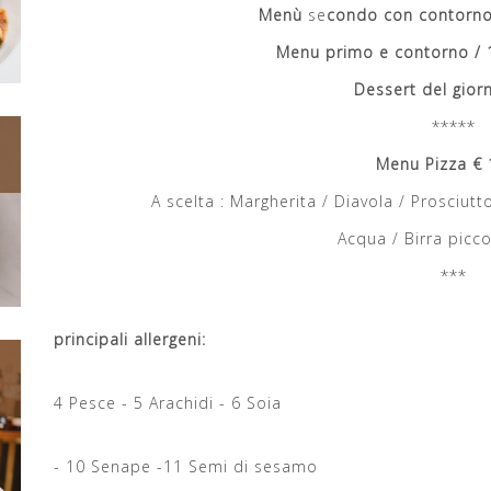
Menù
se
condo con contorno 
Menu primo e contorno / 
Dessert del gior
*****
Menu Pizza € 
A scelta : Margherita / Diavola / Prosciut
Acqua / Birra picco
***
Si elen
principali allergeni:
1 Glutine - 2 Cros
4 Pesce - 5 Arachidi - 6 Soia
7 Latte, lattosi - 8 Fru
- 10 Senape -11 Semi di sesamo