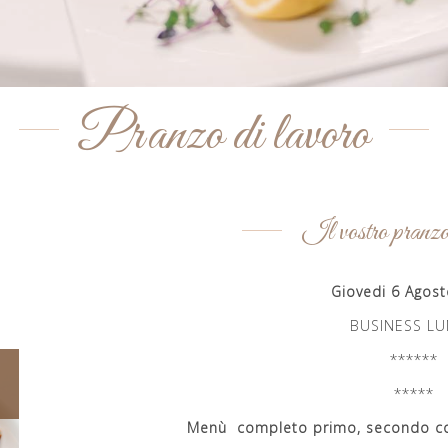
Pranzo di lavoro
Pranzo di lavoro
Il vostro pranzo
Giovedi 6 Agos
BUSINESS L
******
*****
Menù completo primo, secondo con