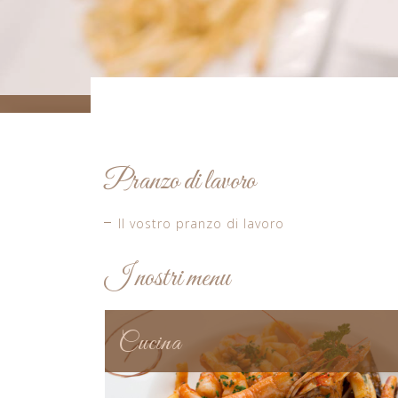
Menu
Pranzo di lavoro
Il vostro pranzo di lavoro
I nostri menu
Cucina