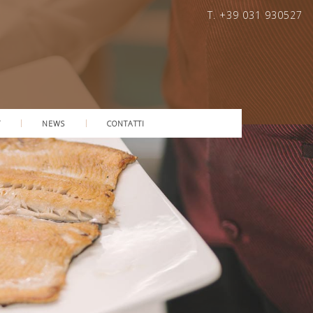
T. +39 031 930527
T
NEWS
CONTATTI