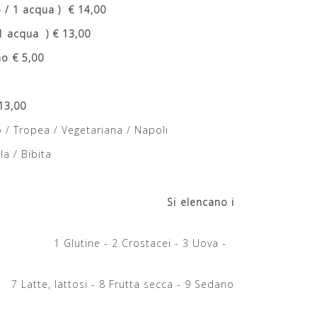
/ 1 acqua ) € 14,00
1 acqua ) € 13,00
no € 5,00
13,00
to / Tropea / Vegetariana / Napoli
la / Bibita
cano i
tacei - 3 Uova -
tta secca - 9 Sedano