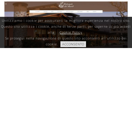
Utilizziamo i cookie per assicurarti la migliore esperienza nel nostro sito.
Questo sito utilizza i cookie, anche di terze parti, per saperne di più accedi
alla
Cookie Policy
Se prosegui nella navigazione di questo sito acconsenti all'utilizzo dei
cookie.
ACCONSENTO
È online il nuovo sito del Ristorante del
Murett!
Aria di novità nel nostro ristorante! È online il nostro
nuovo sito: un look completamente rinnovato nello stile
e nel colore, per raccontare al meglio la storia del
Murett a…
Continua